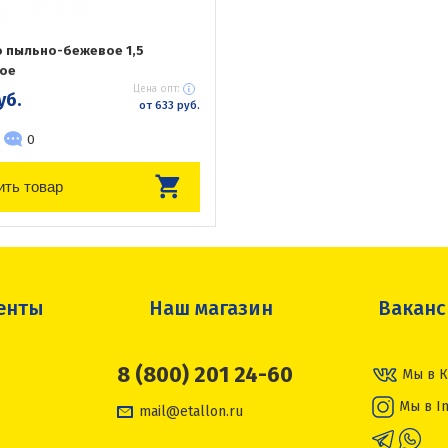
 пыльно-бежевое 1,5
ое
Цена опт:
уб.
от 633 руб.
0
ить товар
енты
Наш магазин
Вакан
8 (800) 201 24-60
Мы в К
Мы в I
mail@etallon.ru