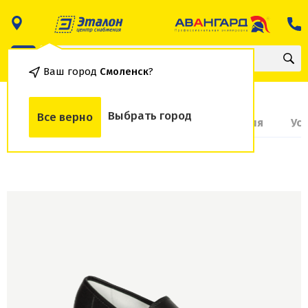
Ваш город
Смоленск
?
Выбрать город
Все верно
О товаре
Доставка и оплата
Гарантия
Ус