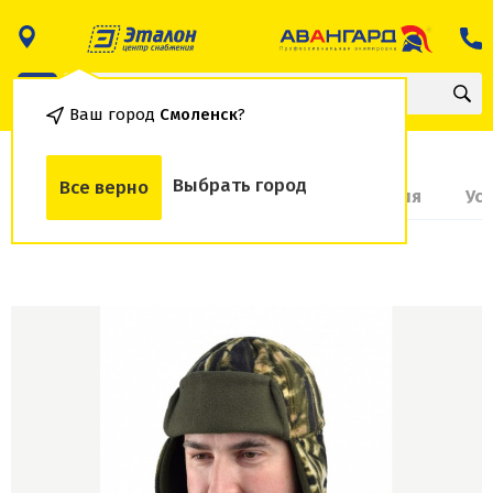
Ваш город
Смоленск
?
Выбрать город
Все верно
О товаре
Доставка и оплата
Гарантия
Ус