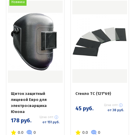
Новинка
Щиток защитный
Стекло ТС (121*69)
лицевой Евро для
электросварщика
Цена опт:
45 руб.
от 38 руб.
Юнона
Цена опт:
178 руб.
от 151 руб.
0.0
0
0.0
0