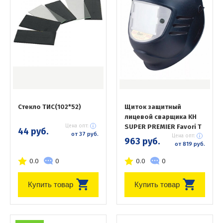
Стекло ТИС(102*52)
Щиток защитный
лицевой сварщика КН
Цена опт:
SUPER PREMIER Favori T
44 руб.
от 37 руб.
Цена опт:
963 руб.
от 819 руб.
0.0
0
0.0
0
Купить товар
Купить товар