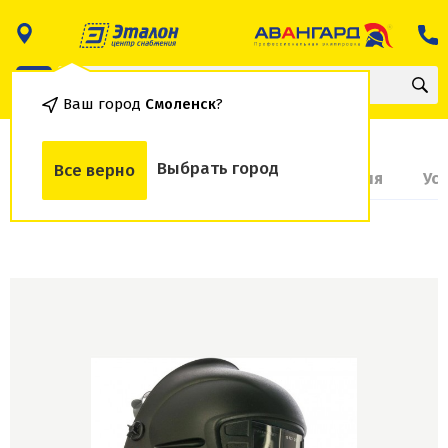
Ваш город
Смоленск
?
Выбрать город
Все верно
О товаре
Доставка и оплата
Гарантия
Ус