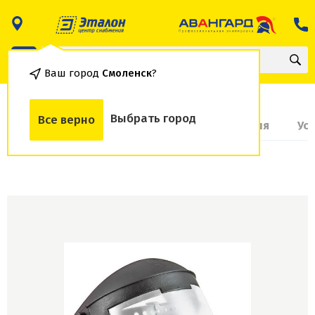
Ваш город
Смоленск
?
Выбрать город
Все верно
О товаре
Доставка и оплата
Гарантия
Ус