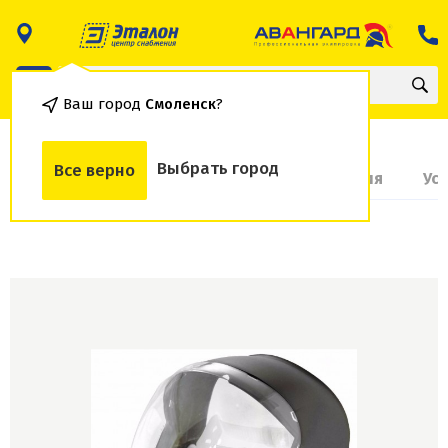
Ваш город
Смоленск
?
Выбрать город
Все верно
О товаре
Доставка и оплата
Гарантия
Ус