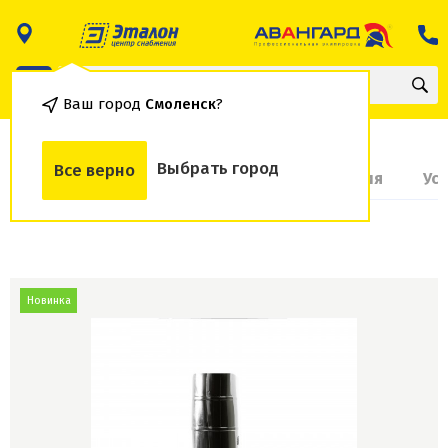
Ваш город
Смоленск
?
Выбрать город
Все верно
О товаре
Доставка и оплата
Гарантия
Ус
Новинка