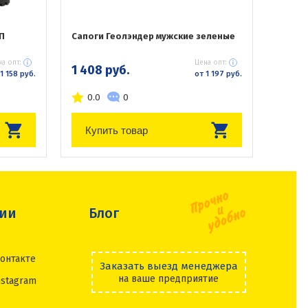
П
Сапоги Геолэндер мужские зеленые
а опт:
Цена опт:
1 408 руб.
1 158 руб.
от 1 197 руб.
0.0
0
Купить товар
сии
Блог
онтакте
Заказать выезд менеджера
на ваше предприятие
nstagram