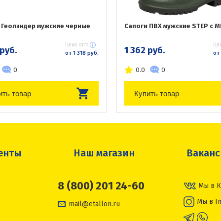
 Геолэндер мужские черные
Сапоги ПВХ мужские STEP с М
Цена опт:
Цен
 руб.
1 362 руб.
от 1 318 руб.
от 
0
0.0
0
ить товар
Купить товар
енты
Наш магазин
Вакан
8 (800) 201 24-60
Мы в К
Мы в I
mail@etallon.ru