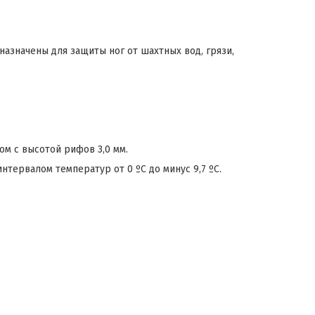
значены для защиты ног от шахтных вод, грязи,
м с высотой рифов 3,0 мм.
тервалом температур от 0 ºС до минус 9,7 ºС.