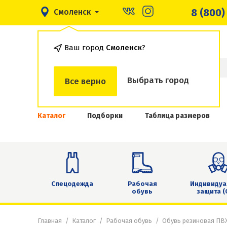
8 (800)
Смоленск
Ваш город
Смоленск
?
Выбрать город
Все верно
Каталог
Подборки
Таблица размеров
Спецодежда
Рабочая
Индивидуа
обувь
защита (
Главная
Каталог
Рабочая обувь
Обувь резиновая ПВ