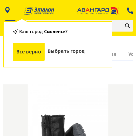
Ваш город
Смоленск
?
Выбрать город
Все верно
О товаре
Доставка и оплата
Гарантия
Ус