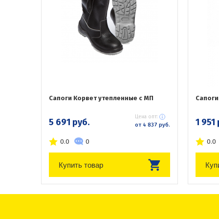
Сапоги Корвет утепленные с МП
Сапоги 
Цена опт:
5 691 руб.
1 951 
от 4 837 руб.
0.0
0
0.0
Купить товар
Куп