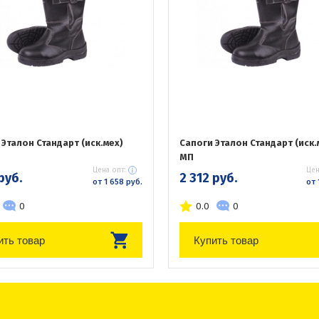
Эталон Стандарт (иск.мех)
Сапоги Эталон Стандарт (иск.
МП
Цена опт:
Цен
руб.
2 312 руб.
от 1 658 руб.
от 
0
0.0
0
ить товар
Купить товар