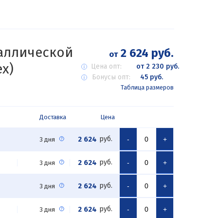
таллической
2 624 руб.
от
х)
Цена опт:
от 2 230 руб.
Бонусы опт:
45 руб.
Таблица размеров
Доставка
Цена
2 624
руб.
-
+
3 дня
2 624
руб.
-
+
3 дня
2 624
руб.
-
+
3 дня
2 624
руб.
-
+
3 дня