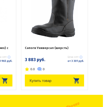
мех) с
Сапоги Универсал (шерсть)
а опт:
Цена опт:
3 883 руб.
1 965 руб.
от 3 301 руб.
0.0
0
Купить товар