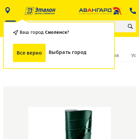
Ваш город
Смоленск
?
Выбрать город
Все верно
О товаре
Доставка и оплата
Гарантия
Ус