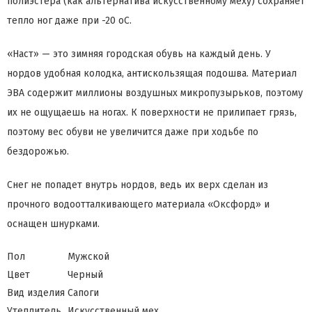
полиэстера (как альтернатива искусственному меху) сохраняет
тепло ног даже при -20 оС.
«Наст» — это зимняя городская обувь на каждый день. У
нордов удобная колодка, антискользящая подошва. Материал
ЭВА содержит миллионы воздушных микропузырьков, поэтому
их не ощущаешь на ногах. К поверхности не прилипает грязь,
поэтому вес обуви не увеличится даже при ходьбе по
бездорожью.
Снег не попадет внутрь нордов, ведь их верх сделан из
прочного водоотталкивающего материала «Оксфорд» и
оснащен шнурками.
Пол
Мужской
Цвет
Черный
Вид изделия
Сапоги
Утеплитель
Искусственный мех