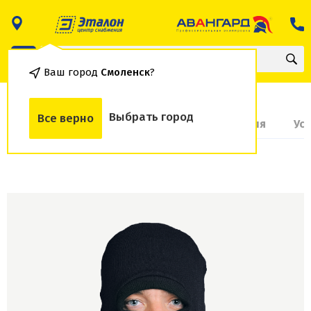
Ваш город
Смоленск
?
Выбрать город
Все верно
О товаре
Доставка и оплата
Гарантия
Ус