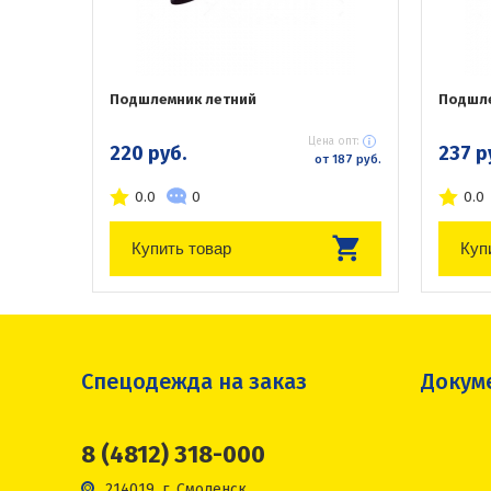
Подшлемник летний
Подшле
Цена опт:
220 руб.
237 р
от 187 руб.
0.0
0
0.0
Купить товар
Куп
Спецодежда на заказ
Докум
8 (4812) 318-000
214019, г. Смоленск,