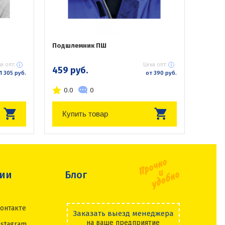
Подшлемник ПШ
а опт:
Цена опт:
459 руб.
1 305 руб.
от 390 руб.
0.0
0
Купить товар
сии
Блог
онтакте
Заказать выезд менеджера
на ваше предприятие
nstagram