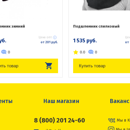
мник зимний
Подшлемник спилковый
Цена опт:
Цен
уб.
1 535 руб.
от 201 руб.
от 
0
0.0
0
ить товар
Купить товар
енты
Наш магазин
Вакан
8 (800) 201 24-60
Мы в К
Мы в I