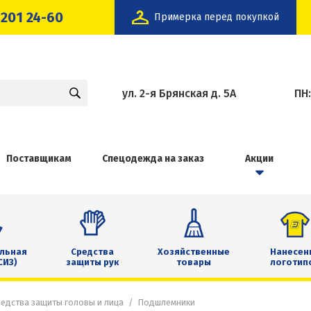
 201 24-60
Примерка перед покупкой
ул. 2-я Брянская д. 5А
ПН
Поставщикам
Спецодежда на заказ
Акции
льная
Средства
Хозяйственные
Нанесен
СИЗ)
защиты рук
товары
логотип
едства защиты головы и лица
Подшлемники