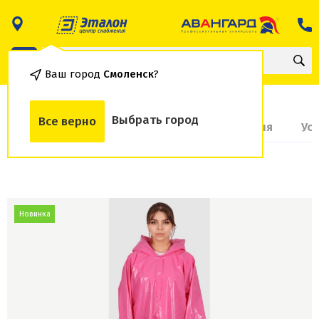
Ваш город
Смоленск
?
Выбрать город
Все верно
О товаре
Доставка и оплата
Гарантия
Ус
Новинка