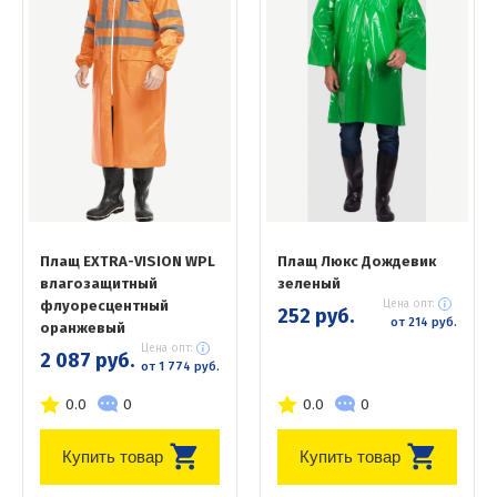
Плащ EXTRA-VISION WPL
Плащ Люкс Дождевик
влагозащитный
зеленый
флуоресцентный
Цена опт:
252 руб.
от 214 руб.
оранжевый
Цена опт:
2 087 руб.
от 1 774 руб.
0.0
0
0.0
0
Купить товар
Купить товар