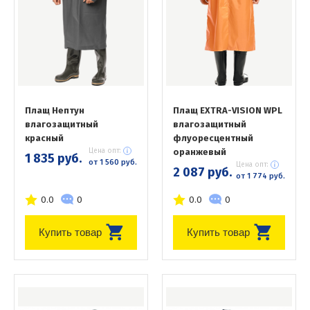
Плащ Нептун
Плащ EXTRA-VISION WPL
влагозащитный
влагозащитный
красный
флуоресцентный
Цена опт:
оранжевый
1 835 руб.
от 1 560 руб.
Цена опт:
2 087 руб.
от 1 774 руб.
0.0
0
0.0
0
Купить товар
Купить товар