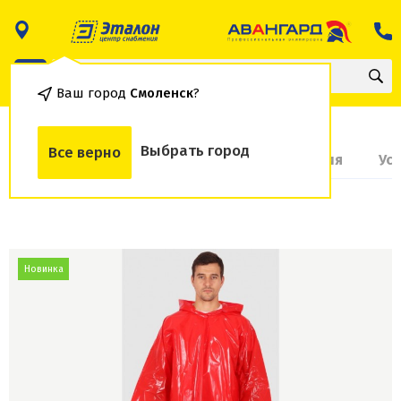
Ваш город
Смоленск
?
Выбрать город
Все верно
О товаре
Доставка и оплата
Гарантия
Ус
Новинка