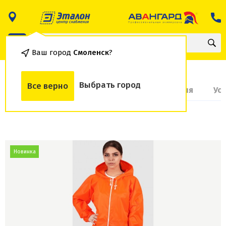
Ваш город
Смоленск
?
Выбрать город
Все верно
О товаре
Доставка и оплата
Гарантия
Ус
Новинка