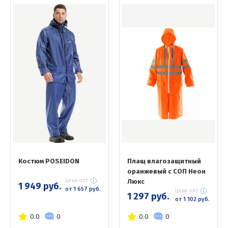
Костюм POSEIDON
Плащ влагозащитный
оранжевый с СОП Неон
Цена опт:
Люкс
1 949 руб.
от 1 657 руб.
Цена опт:
1 297 руб.
от 1 102 руб.
0.0
0
0.0
0