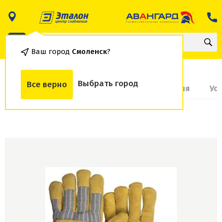
Ваш город
Смоленск
?
Выбрать город
Все верно
О товаре
Доставка и оплата
Гарантия
Ус