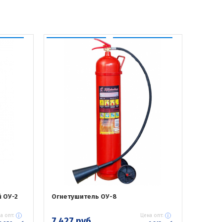
 ОУ-2
Огнетушитель ОУ-8
а опт:
Цена опт:
7 427 руб.