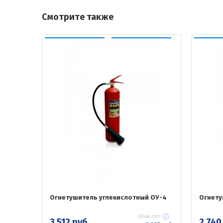
Смотрите также
Огнетушитель углекислотный ОУ-4
Огнету
Цена опт:
3 512 руб.
2 740