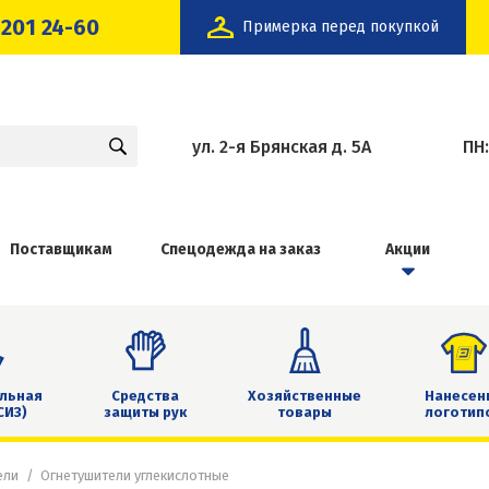
 201 24-60
Примерка перед покупкой
ул. 2-я Брянская д. 5А
ПН
Поставщикам
Спецодежда на заказ
Акции
льная
Средства
Хозяйственные
Нанесен
СИЗ)
защиты рук
товары
логотип
ели
Огнетушители углекислотные