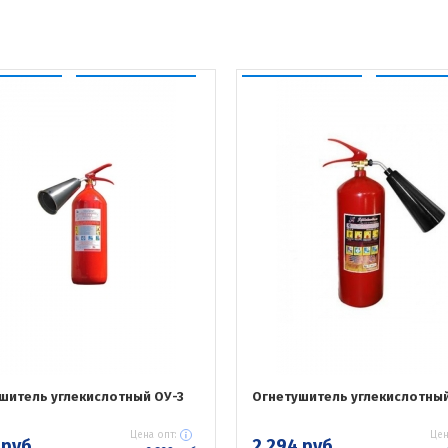
шитель углекислотный ОУ-3
Огнетушитель углекислотный
Цена опт:
Цен
 руб.
2 294 руб.