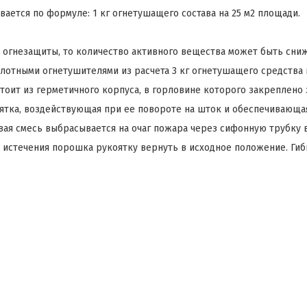
ется по формуле: 1 кг огнетушащего состава на 25 м2 площади.
гнезащиты, то количество активного вещества может быть снижен
тными огнетушителями из расчета 3 кг огнетушащего средства н
ит из герметичного корпуса, в горловине которого закреплено 
оятка, воздействующая при ее повороте на шток и обеспечивающа
ая смесь выбрасывается на очаг пожара через сифонную трубку в 
истечения порошка рукоятку вернуть в исходное положение. Гиб