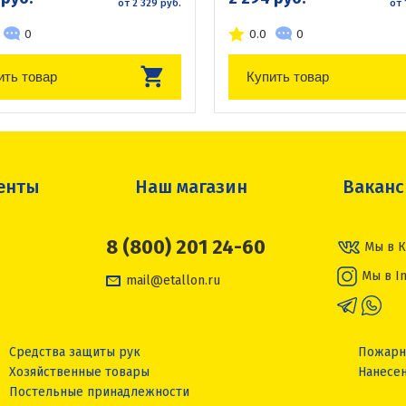
от 2 329 руб.
от 
0
0.0
0
ить товар
Купить товар
енты
Наш магазин
Вакан
8 (800) 201 24-60
Мы в К
Мы в I
mail@etallon.ru
Средства защиты рук
Пожарн
Хозяйственные товары
Нанесен
Постельные принадлежности