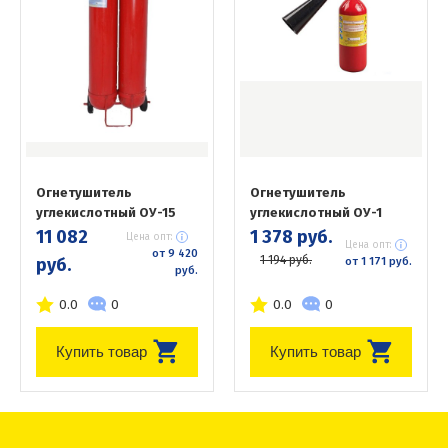
Огнетушитель
Огнетушитель
углекислотный ОУ-15
углекислотный ОУ-1
11 082
1 378 руб.
Цена опт:
Цена опт:
от 9 420
1 194 руб.
руб.
от 1 171 руб.
руб.
0.0
0
0.0
0
Купить товар
Купить товар