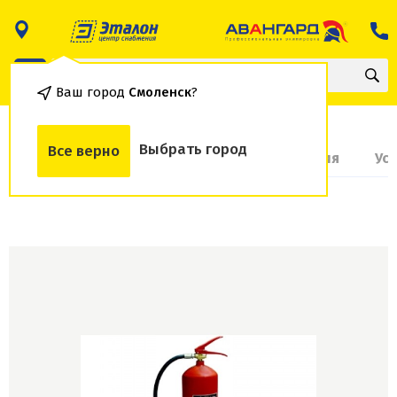
Ваш город
Смоленск
?
Выбрать город
Все верно
О товаре
Доставка и оплата
Гарантия
Ус