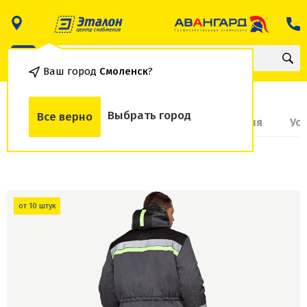
Ваш город
Смоленск
?
Выбрать город
Все верно
О товаре
Доставка и оплата
Гарантия
Ус
от 10 штук