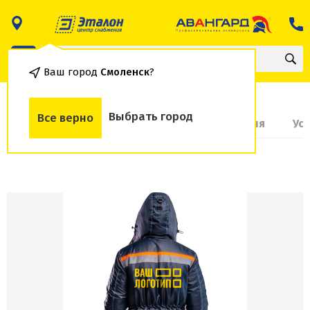
Ваш город
Смоленск
?
Выбрать город
Все верно
О товаре
Доставка и оплата
Гарантия
Ус