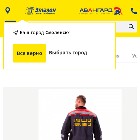
Ваш город
Смоленск
?
Выбрать город
Все верно
О товаре
Доставка и оплата
Гарантия
Ус