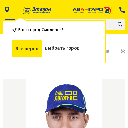
Ваш город
Смоленск
?
Выбрать город
Все верно
О товаре
Доставка и оплата
Гарантия
Ус