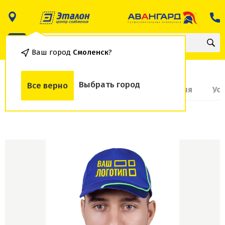
Ваш город
Смоленск
?
Выбрать город
Все верно
О товаре
Доставка и оплата
Гарантия
Ус