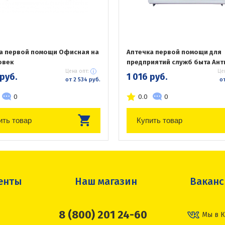
а первой помощи Офисная на
Аптечка первой помощи для
овек
предприятий служб быта Ан
Цена опт:
Це
 руб.
1 016 руб.
от 2 534 руб.
от
0
0.0
0
ить товар
Купить товар
енты
Наш магазин
Вакан
8 (800) 201 24-60
Мы в К