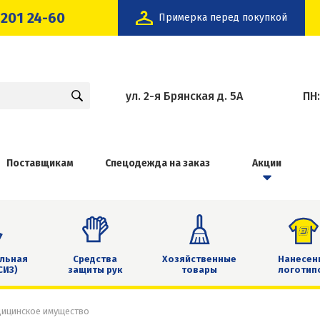
 201 24-60
Примерка перед покупкой
ул. 2-я Брянская д. 5А
ПН
Поставщикам
Спецодежда на заказ
Акции
льная
Средства
Хозяйственные
Нанесен
СИЗ)
защиты рук
товары
логотип
дицинское имущество