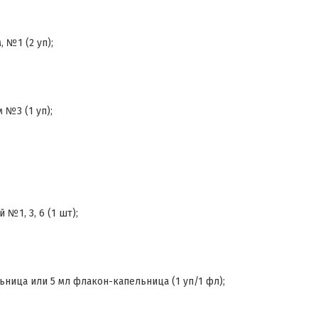
 №1 (2 уп);
 №3 (1 уп);
№1, 3, 6 (1 шт);
ница или 5 мл флакон-капельница (1 уп/1 фл);