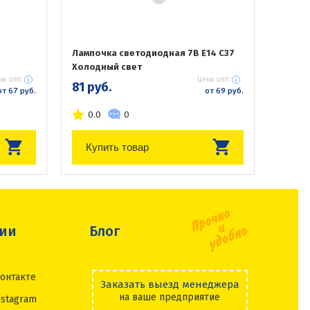
Лампочка светодиодная 7В Е14 С37
Холодный свет
на опт:
Цена опт:
81 руб.
от 67 руб.
от 69 руб.
0.0
0
Купить товар
сии
Блог
онтакте
Заказать выезд менеджера
на ваше предприятие
nstagram