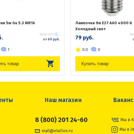
ки 5w Gu 5.3 MR16
Лампочка 9w E27 А60 4000 К
Холодный свет
Цена опт:
Це
б.
79 руб.
от 69 руб.
1
0.0
0
ить товар
Купить товар
енты
Наш магазин
Вакан
8 (800) 201 24-60
Мы в К
Мы в I
mail@etallon.ru