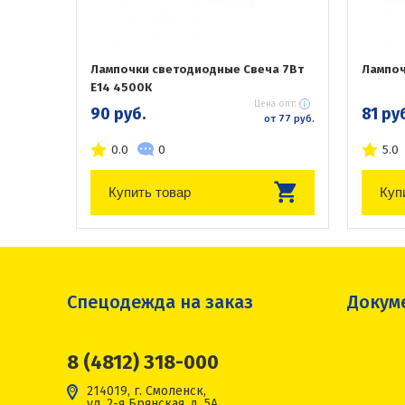
Лампочки светодиодные Свеча 7Вт
Лампоч
Е14 4500К
Цена опт:
90 руб.
81 ру
от 77 руб.
0.0
0
5.0
Купить товар
Куп
Спецодежда на заказ
Докум
8 (4812) 318-000
214019, г. Смоленск,
ул. 2-я Брянская, д. 5А