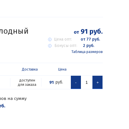
олодный
91 руб.
от
Цена опт:
от 77 руб.
Бонусы опт:
2 руб.
Таблица размеров
Доставка
Цена
доступен
91
руб.
-
+
для заказа
ров на сумму
уб.