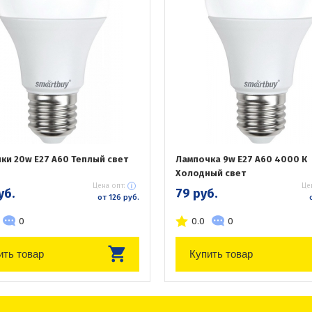
ки 20w E27 A60 Теплый свет
Лампочка 9w E27 А60 4000 К
Холодный свет
Цена опт:
Це
уб.
79 руб.
от 126 руб.
0
0.0
0
ить товар
Купить товар