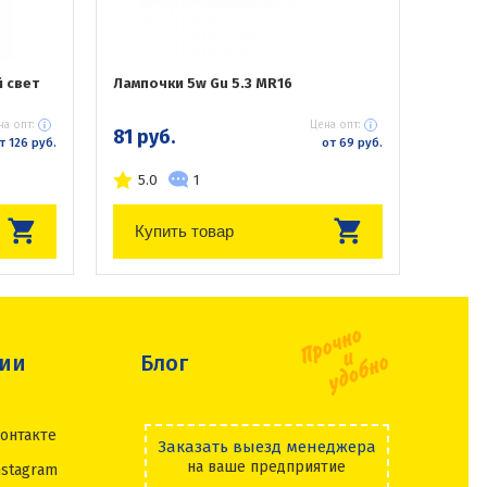
 свет
Лампочки 5w Gu 5.3 MR16
на опт:
Цена опт:
81 руб.
т 126 руб.
от 69 руб.
5.0
1
Купить товар
сии
Блог
онтакте
Заказать выезд менеджера
на ваше предприятие
nstagram