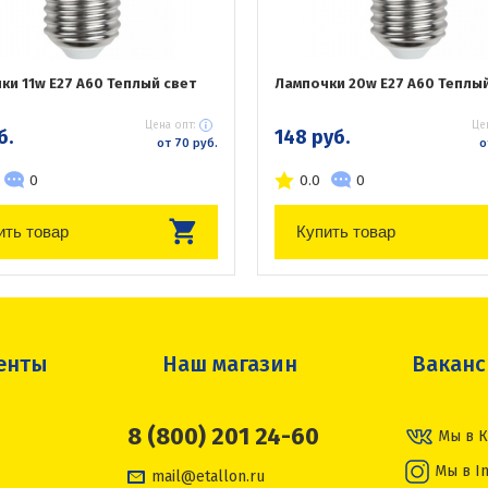
ки 11w E27 A60 Теплый свет
Лампочки 20w E27 A60 Теплый
Цена опт:
Це
б.
148 руб.
от 70 руб.
о
0
0.0
0
ить товар
Купить товар
енты
Наш магазин
Вакан
8 (800) 201 24-60
Мы в К
Мы в I
mail@etallon.ru