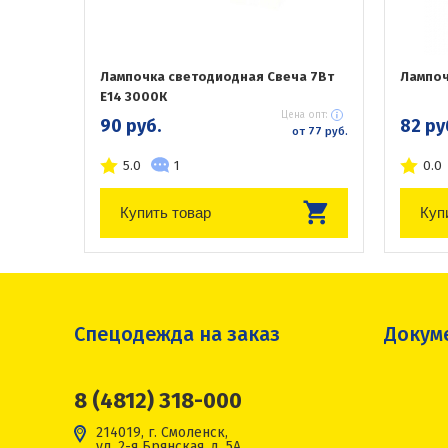
Лампочка светодиодная Свеча 7Вт
Лампоч
Е14 3000К
Цена опт:
90 руб.
82 ру
от 77 руб.
5.0
1
0.0
Купить товар
Куп
Спецодежда на заказ
Докум
8 (4812) 318-000
214019, г. Смоленск,
ул. 2-я Брянская, д. 5А