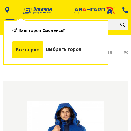
Ваш город
Смоленск
?
Выбрать город
Все верно
О товаре
Доставка и оплата
Гарантия
Ус