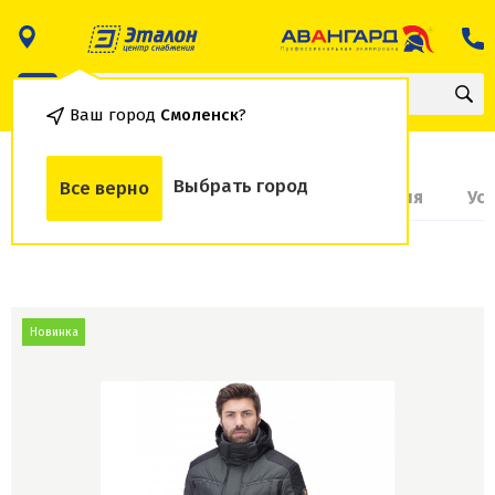
Ваш город
Смоленск
?
Выбрать город
Все верно
О товаре
Доставка и оплата
Гарантия
Ус
Новинка