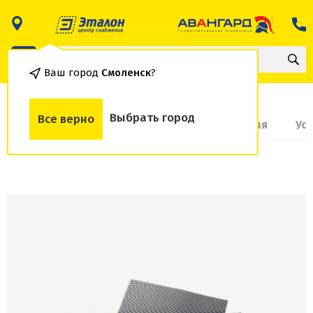
Ваш город
Смоленск
?
Выбрать город
Все верно
О товаре
Доставка и оплата
Гарантия
Ус