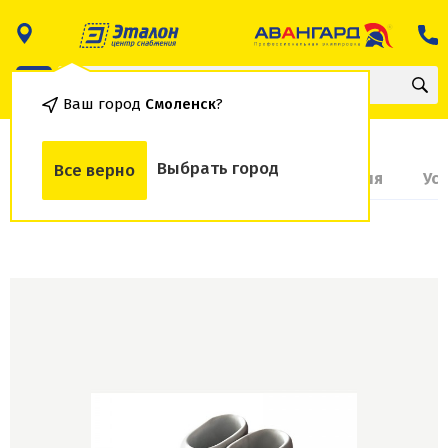
Ваш город
Смоленск
?
Выбрать город
Все верно
О товаре
Доставка и оплата
Гарантия
Ус