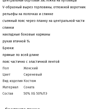
центральная бортовая застежка на пуговицы
V-образный вырез горловины, отложной воротник
рельефы на полочках и спинке
съемный пояс через планку на центральной части
спинки
накладные боковые карманы
рукав втачной ¾
Брюки:
прямые по всей длине
пояс частично с эластичной лентой
Пол
Женский
Цвет
Сиреневый
Вид изделия
Костюм
Материал
Соната
Состав
50% ХБ 50%ПЭ