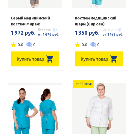
Серый медицинский
Костюм медицинский
костюм Мираж
Шарм (бирюза)
Цена опт:
Цена опт:
1 972 руб.
1 350 руб.
от 1 676 руб.
от 1 148 руб.
0.0
0
0.0
0
Купить товар
Купить товар
от 10 штук