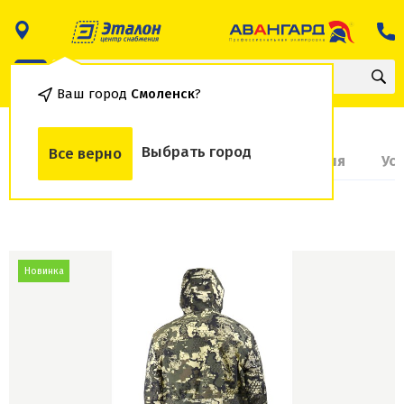
Ваш город
Смоленск
?
Выбрать город
Все верно
О товаре
Доставка и оплата
Гарантия
Ус
Новинка