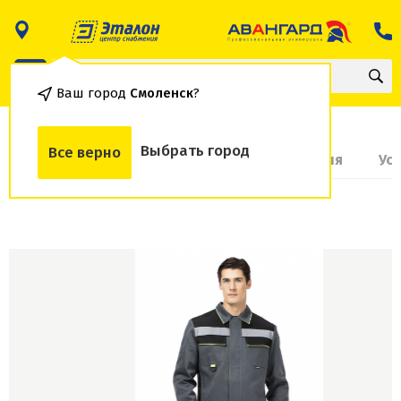
Ваш город
Смоленск
?
Выбрать город
Все верно
О товаре
Доставка и оплата
Гарантия
Ус