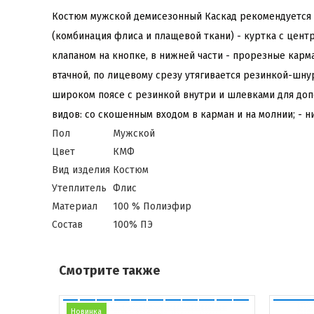
Костюм мужской демисезонный Каскад рекомендуется дл
(комбинация флиса и плащевой ткани) - куртка с цент
клапаном на кнопке, в нижней части - прорезные карм
втачной, по лицевому срезу утягивается резинкой-шну
широком поясе с резинкой внутри и шлевками для доп
видов: со скошенным входом в карман и на молнии; - н
Пол
Мужской
Цвет
КМФ
Вид изделия
Костюм
Утеплитель
Флис
Материал
100 % Полиэфир
Состав
100% ПЭ
Смотрите также
Новинка