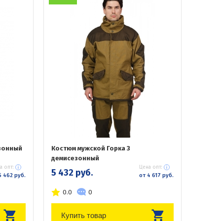
зонный
Костюм мужской Горка 3
демисезонный
а опт:
Цена опт:
5 432 руб.
5 462 руб.
от 4 617 руб.
0.0
0
Купить товар