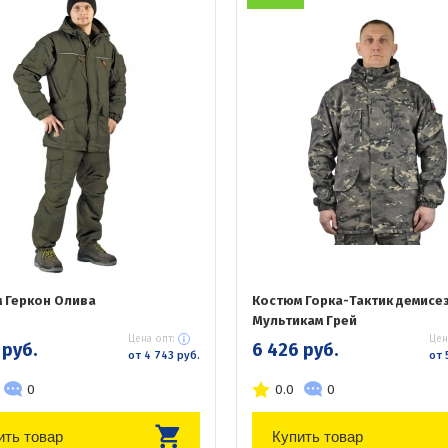
 Геркон Олива
Костюм Горка-Тактик демисе
Мультикам Грей
Цена опт:
Цен
 руб.
6 426 руб.
от 4 743 руб.
от 
0
0.0
0
ить товар
Купить товар