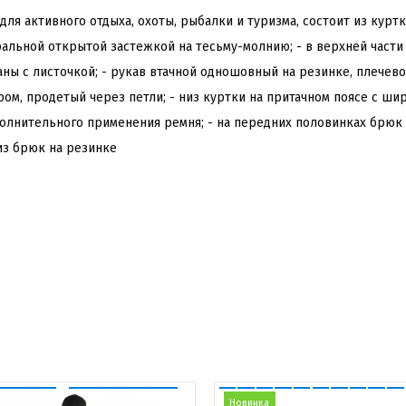
я активного отдыха, охоты, рыбалки и туризма, состоит из курт
ральной открытой застежкой на тесьму-молнию; - в верхней части
аны с листочкой; - рукав втачной одношовный на резинке, плече
ром, продетый через петли; - низ куртки на притачном поясе с ш
олнительного применения ремня; - на передних половинках брюк
из брюк на резинке
Новинка