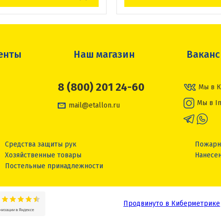
енты
Наш магазин
Вакан
8 (800) 201 24-60
Мы в К
Мы в I
mail@etallon.ru
Средства защиты рук
Пожарн
Хозяйственные товары
Нанесен
Постельные принадлежности
Продвинуто в Киберметрике