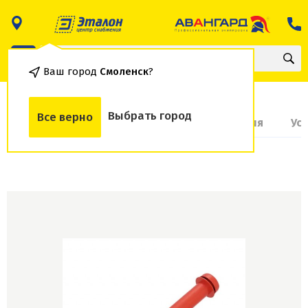
Ваш город
Смоленск
?
Выбрать город
Все верно
О товаре
Доставка и оплата
Гарантия
Ус