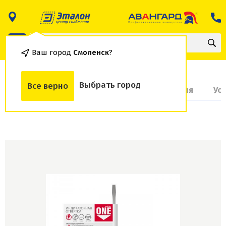
Ваш город
Смоленск
?
Выбрать город
Все верно
О товаре
Доставка и оплата
Гарантия
Ус