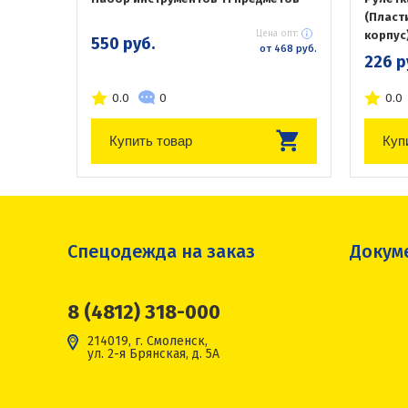
(Пласт
Цена опт:
корпус
550 руб.
от 468 руб.
226 р
0.0
0
0.0
Купить товар
Куп
Спецодежда на заказ
Докум
8 (4812) 318-000
214019, г. Смоленск,
ул. 2-я Брянская, д. 5А