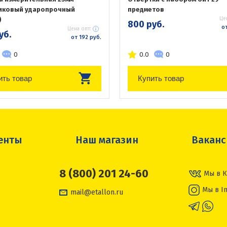
иковый ударопрочный
предметов
)
Це
800 руб.
от
Цена опт:
уб.
от 192 руб.
0
0.0
0
ить товар
Купить товар
енты
Наш магазин
Вакан
8 (800) 201 24-60
Мы в К
Мы в I
mail@etallon.ru