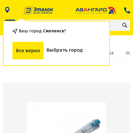
Ваш город
Смоленск
?
Выбрать город
Все верно
О товаре
Доставка и оплата
Гарантия
Ус