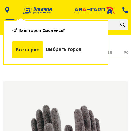
Ваш город
Смоленск
?
Выбрать город
Все верно
О товаре
Доставка и оплата
Гарантия
Ус