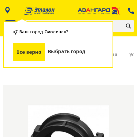
Ваш город
Смоленск
?
Выбрать город
Все верно
О товаре
Доставка и оплата
Гарантия
Ус