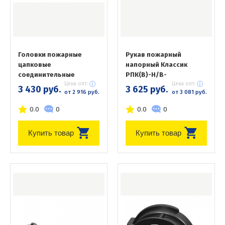
Головки пожарные
Рукав пожарный
цапковые
напорный Классик
соединительные
РПК(В)-Н/В-
Цена опт:
Цена опт:
3 430 руб.
3 625 руб.
от 2 916 руб.
от 3 081 руб.
0.0
0
0.0
0
Купить товар
Купить товар