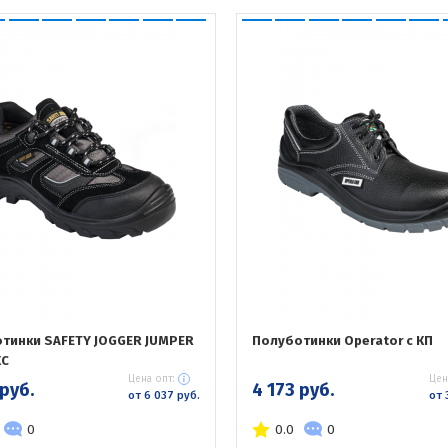
тинки SAFETY JOGGER JUMPER
Полуботинки Operator с КП
КС
Цена опт:
Цен
 руб.
4 173 руб.
от 6 037 руб.
от 
0
0.0
0