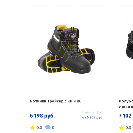
Ботинки Трейсер с КП и КС
Полубо
с КП и 
Цена опт:
6 198 руб.
7 102
от 5 268 руб.
0.0
0
0.0