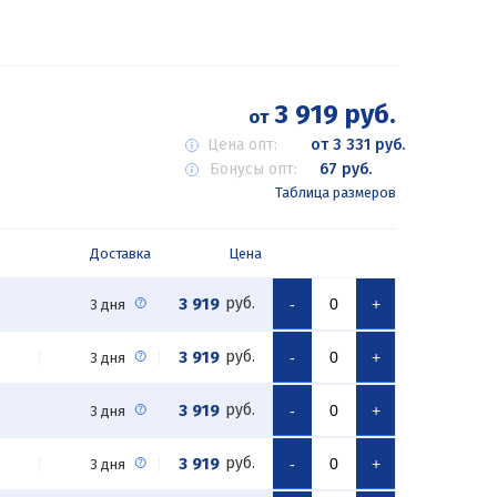
3 919 руб.
от
Цена опт:
от 3 331 руб.
Бонусы опт:
67 руб.
Таблица размеров
Доставка
Цена
3 919
руб.
-
+
3 дня
3 919
руб.
-
+
3 дня
3 919
руб.
-
+
3 дня
3 919
руб.
-
+
3 дня