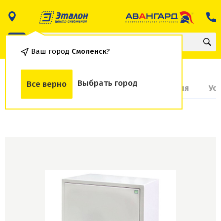
Ваш город
Смоленск
?
Выбрать город
Все верно
О товаре
Доставка и оплата
Гарантия
Ус