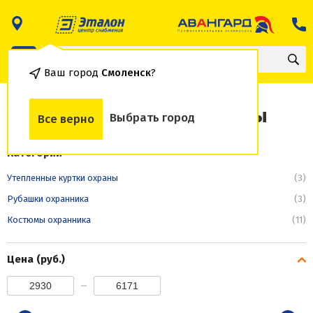
Ваш город
Смоленск
?
Утепленные куртки охраны
Выбрать город
Все верно
Категории
Утепленные куртки охраны
(3)
Рубашки охранника
(3)
Костюмы охранника
(11)
Цена (руб.)