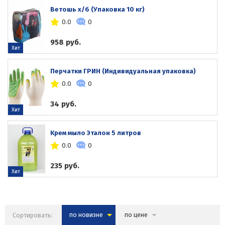
Ветошь х/б (Упаковка 10 кг)
0.0
0
958 руб.
Хит
Перчатки ГРИН (Индивидуальная упаковка)
0.0
0
34 руб.
Хит
Крем мыло Эталон 5 литров
0.0
0
235 руб.
Хит
Сортировать:
по новизне
по цене