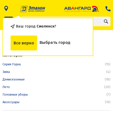
Ваш город
Смоленск
?
Костюмы серии Горка
Выбрать город
Все верно
Категории
Серия Горка
(15)
Зима
(4)
Демисезонные
(18)
Лето
(20)
Головные уборы
(7)
Аксессуары
(19)